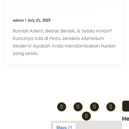
Jendela Aluminium Modern!
admin
/
July 21, 2025
Rumah Adem, Bebas Berisik, & Selalu Aman?
Kuncinya Ada di Pintu Jendela Aluminium
Modern! Apakah Anda mendambakan hunian
yang selalu
HE
F
I
T
W
Y
a
n
i
h
o
c
s
k
a
u
e
t
t
t
t
He
b
a
o
s
u
o
g
k
a
b