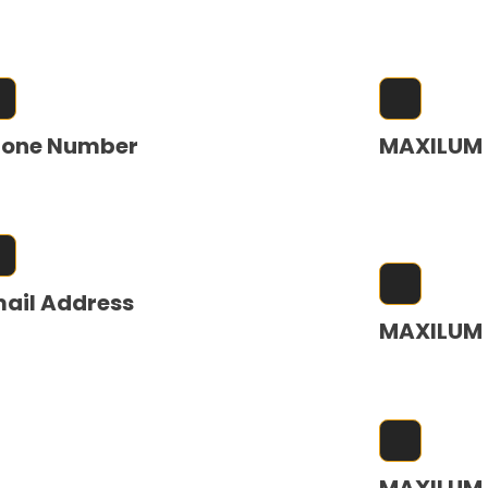
an La Riviera Blok C 10-11, PIK 2, Kabupaten
Komplek Luck
ngerang, 15510
Sumatra Uta
hone Number
MAXILUM
 21 8590 9215
Perumahan Gr
Blok Denpasa
ail Address
MAXILUM 
les@maxilum.id
Jl. Nusa Ind