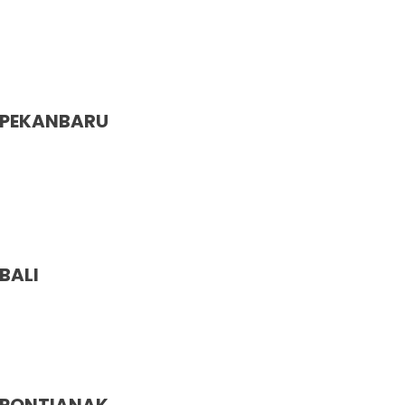
y No.78 LL, Jl. Seser, Medan,
ra - 20371
 PEKANBARU
and Ubud Jl. Siantan Parit Indah
r 11, Pekanbaru, Riau - 28283
BALI
ah No.47, Denpasar, Bali - 80236