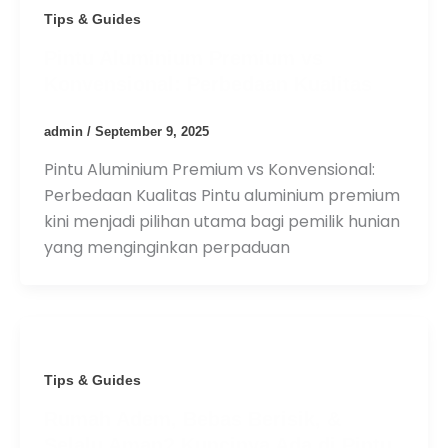
Tips & Guides
Pintu Aluminium Premium vs
Konvensional: Perbedaan Kualitas
admin
/
September 9, 2025
Pintu Aluminium Premium vs Konvensional:
Perbedaan Kualitas Pintu aluminium premium
kini menjadi pilihan utama bagi pemilik hunian
yang menginginkan perpaduan
Tips & Guides
Rumah Adem, Bebas Berisik, &
Selalu Aman? Kuncinya Ada di Pintu